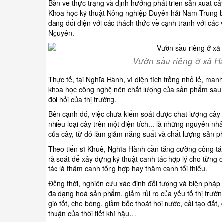
Bàn về thực trạng và định hướng phát triển sản xuất 
Khoa học kỹ thuật Nông nghiệp Duyên hải Nam Trung b
đang đối diện với các thách thức về cạnh tranh với các
Nguyên.
Vườn sầu riêng ở xã 
Thực tế, tại Nghĩa Hành, vì diện tích trồng nhỏ lẻ, m
khoa học công nghệ nên chất lượng của sản phẩm sau t
đòi hỏi của thị trường.
Bên cạnh đó, việc chưa kiểm soát được chất lượng cây g
nhiều loại cây trên một diện tích... là những nguyên n
của cây, từ đó làm giảm năng suất và chất lượng sản 
Theo tiến sĩ Khuê, Nghĩa Hành cần tăng cường công tác 
rà soát để xây dựng kỹ thuật canh tác hợp lý cho từng 
tác là thâm canh tổng hợp hay thâm canh tối thiểu.
Đồng thời, nghiên cứu xác định đối tượng và biện phá
đa dạng hoá sản phẩm, giảm rủi ro của yếu tố thị trườ
gió tốt, che bóng, giảm bốc thoát hơi nước, cải tạo đất
thuận của thời tiết khí hậu…