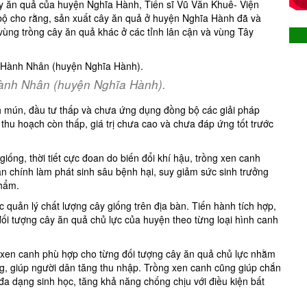
cây ăn quả của huyện Nghĩa Hành, Tiến sĩ Vũ Văn Khuê- Viện
ộ cho rằng, sản xuất cây ăn quả ở huyện Nghĩa Hành đã và
 vùng trồng cây ăn quả khác ở các tỉnh lân cận và vùng Tây
Hành Nhân (huyện Nghĩa Hành).
anh mún, đầu tư thấp và chưa ứng dụng đồng bộ các giải pháp
hu hoạch còn thấp, giá trị chưa cao và chưa đáp ứng tốt trước
iống, thời tiết cực đoan do biến đổi khí hậu, trồng xen canh
hân chính làm phát sinh sâu bệnh hại, suy giảm sức sinh trưởng
phẩm.
quản lý chất lượng cây giống trên địa bàn. Tiến hành tích hợp,
đối tượng cây ăn quả chủ lực của huyện theo từng loại hình canh
p xen canh phù hợp cho từng đối tượng cây ăn quả chủ lực nhằm
ng, giúp người dân tăng thu nhập. Trồng xen canh cũng giúp chắn
, đa dạng sinh học, tăng khả năng chống chịu với điều kiện bất