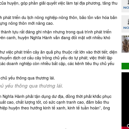
của huyện, góp phần giải quyết việc làm tại địa phương, tăng thu
h phát triển du lịch nông nghiệp-nông thôn, bảo tồn văn hóa bản
 dựng nông thôn mới nâng cao.
thành tựu rất đáng ghi nhận nhưng trong quá trình phát triển
uyên canh, huyện Nghĩa Hành vẫn đang đối mặt với nhiều khó
việc phát triển cây ăn quả phụ thuộc rất lớn vào thời tiết; diện
huyển dịch cơ cấu cây trồng chủ yếu do tự phát; việc thiết lập
 các doanh nghiệp còn nhiều bất cập, các kênh tiêu thụ chủ yếu
hủ yếu thông qua thương lái.
ện Nghĩa Hành phải tận dụng dư địa, đồng thời phải khắc phục
ất cao, chất lượng tốt, có sức cạnh tranh cao, đảm bảo thu
iệp huyện theo hướng kinh tế xanh, kinh tế tuần hoàn”, ông