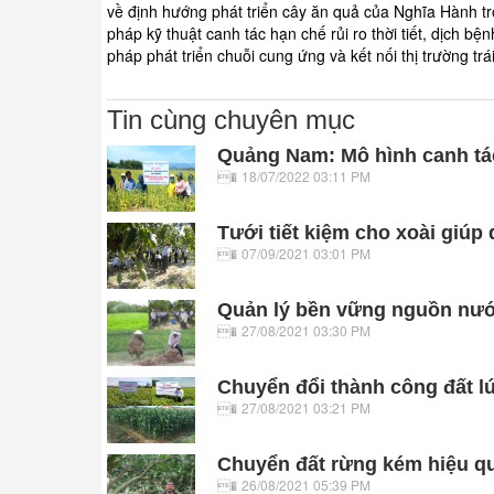
về định hướng phát triển cây ăn quả của Nghĩa Hành tr
pháp kỹ thuật canh tác hạn chế rủi ro thời tiết, dịch 
pháp phát triển chuỗi cung ứng và kết nối thị trường 
Tin cùng chuyên mục
Quảng Nam: Mô hình canh tác
18/07/2022 03:11 PM
Tưới tiết kiệm cho xoài giú
07/09/2021 03:01 PM
Quản lý bền vững nguồn nước
27/08/2021 03:30 PM
Chuyển đổi thành công đất l
27/08/2021 03:21 PM
Chuyển đất rừng kém hiệu q
26/08/2021 05:39 PM