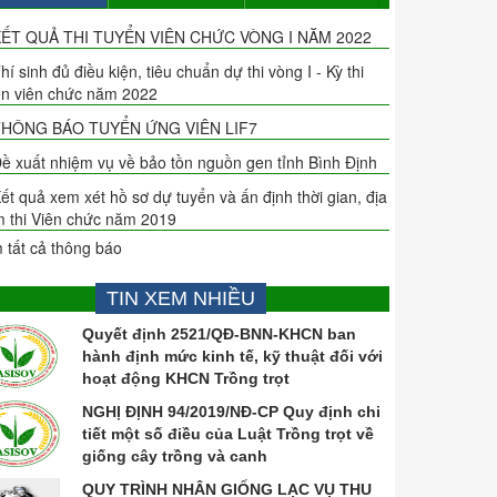
ẾT QUẢ THI TUYỂN VIÊN CHỨC VÒNG I NĂM 2022
hí sinh đủ điều kiện, tiêu chuẩn dự thi vòng I - Kỳ thi
ển viên chức năm 2022
HÔNG BÁO TUYỂN ỨNG VIÊN LIF7
ề xuất nhiệm vụ về bảo tồn nguồn gen tỉnh Bình Định
ết quả xem xét hồ sơ dự tuyển và ấn định thời gian, địa
m thi Viên chức năm 2019
 tất cả thông báo
TIN XEM NHIỀU
Quyết định 2521/QĐ-BNN-KHCN ban
hành định mức kinh tế, kỹ thuật đối với
hoạt động KHCN Trồng trọt
NGHỊ ĐỊNH 94/2019/NĐ-CP Quy định chi
tiết một số điều của Luật Trồng trọt về
giống cây trồng và canh
QUY TRÌNH NHÂN GIỐNG LẠC VỤ THU