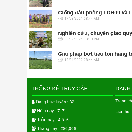
Giống đậu phộng LDH09 và L
17/08/2021 08:44 AM
Nghiên cứu, chuyển giao quy 
30/07/2021 03:09 PM
Giải pháp bớt tiêu tốn hàng 
13/04/2020 08:44 AM
THỐNG KÊ TRUY CẬP
DANH
Trang c
Đang trực tuyến : 32
Hôm nay : 717
Liên hệ
Tuần này : 4,516
Tháng này : 296,906