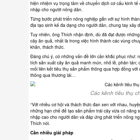
hiện nhiệm vụ trọng tâm về chuyển dịch cơ cấu kinh tế 
nhập cho người nông dân.
Từng bước phát triển nông nghiệp gắn với sự hình thàn
địa tạo sinh kế đa dạng cho người dân, chung tay xây
Tuy nhiên, ông Thích nhận định, dù đã đạt được những 
cây ăn quả, nhất là trong việc hình thành các vùng ch
khăn, thách thức.
Đáng chú ý, có những vấn đề lớn cần khắc phục như: như 
tích sản xuất cây ăn quả manh mún, nhỏ lẻ, phân tán; c
mối liên kết tiêu thụ sản phẩm thông qua hợp đồng với
thông qua thương lái…
Các kênh tiêu thụ c
“Với nhiều cơ hội và thách thức đan xen với nhau, huy
những hạn chế để tạo sản phẩm trái cây vừa có năng su
nhập cao cho người dân và đáp ứng phát triển nông ngh
Thích nói.
Cần nhiều giải pháp