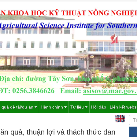
 quả đề tài/dự án
Hành chính
Tư liệu
Hỏi đáp
Liên kết webs
ăn quả, thuận lợi và thách thức đan