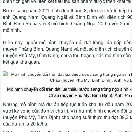
diện tích gắn với liên kết tiêu thụ sản phẩm được triển khai tạ
Bước sang năm 2021, tính đến tháng 8, đơn vị chủ trì tiếp tụ
tỉnh Quảng Nam, Quảng Ngãi và Bình Định với diện tích 90 h
Bình Định 55 ha với 3 mô hình, Quảng Ngãi 20 ha với 2 mô
mô hình.
Hiện nay, ngoài mô hình chuyển đổi đất trồng lúa bấp bên
(huyện Thăng Bình, Quảng Nam) và một số diện tích chuyển đ
(huyện Phù Mỹ, Bình Định) chưa thu hoạch, các mô hình còn 
kết quả khả quan.
Mô hình chuyển đổi trên đất lúa thiếu nước sang trồng ngô sinh k
Châu (huyện Phù Mỹ, Bình Định). Ảnh:
Vũ 
Những mô hình mà dự án tiếp tục triển khai từ đầu năm 20
vượt kỳ vọng của đơn vị chủ trì. Ví như mô hình chuyển đổi từ
(huyện Phù Mỹ, Bình Định) cho năng suất thực thu đạt 39,3 t
của dự án là 20 tạ/ha.