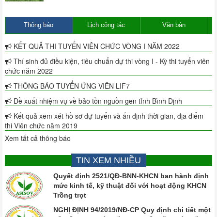
Thông báo
Lịch công tác
Văn bản
KẾT QUẢ THI TUYỂN VIÊN CHỨC VÒNG I NĂM 2022
Thí sinh đủ điều kiện, tiêu chuẩn dự thi vòng I - Kỳ thi tuyển viên
chức năm 2022
THÔNG BÁO TUYỂN ỨNG VIÊN LIF7
Đề xuất nhiệm vụ về bảo tồn nguồn gen tỉnh Bình Định
Kết quả xem xét hồ sơ dự tuyển và ấn định thời gian, địa điểm
thi Viên chức năm 2019
Xem tất cả thông báo
TIN XEM NHIỀU
Quyết định 2521/QĐ-BNN-KHCN ban hành định
mức kinh tế, kỹ thuật đối với hoạt động KHCN
Trồng trọt
NGHỊ ĐỊNH 94/2019/NĐ-CP Quy định chi tiết một