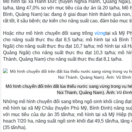
Mô hình tại xã Hành Đức (huyện Nghĩa Hành, Quảng Ngãi), 
tạ/ha, tăng 47,0% so với mục tiêu của dự án là 20 tạ/ha. Mô 
Bình, Quảng Nam) lạc đang ở giai đoạn hình thành quả non, 
rất tốt, ít sâu bệnh; dự kiến cho năng suất cao, đảm bảo mục t
Hoặc như mô hình chuyển đổi sang trồng
vừng
tại xã Mỹ P
cho năng suất thực thu đạt 8,5 tạ/ha; mô hình tại xã Bìn
Ngãi) cho năng suất thực thu đạt 10,7 tạ/ha; mô hình tại xã
Quảng Ngãi) cho năng suất thực thu đạt 10,3 tạ/ha; mô hì
Thành, Quảng Nam) cho năng suất thực thu đạt 8,1 tạ/ha.
Mô hình chuyển đổi trên đất lúa thiếu nước sang vừng trong vụ h
Núi Thành, Quảng Nam). Ảnh:
Vũ Đình
Những mô hình chuyển đổi sang trồng ngô sinh khối cũng đạt
mô hình tại xã Mỹ Châu (huyện Phù Mỹ, Bình Định) năng suất
với mục tiêu của dự án 35 tấn/ha; mô hình tại xã Mỹ Hiệp (
hoạch 7/20 ha, năng suất ngô sinh khối đạt 49,5 tấn/ha, tăng
(35 tấn/ha).