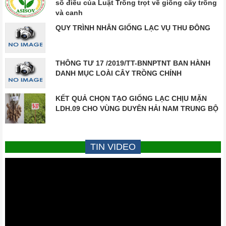
số điều của Luật Trồng trọt về giống cây trồng
và canh
QUY TRÌNH NHÂN GIỐNG LẠC VỤ THU ĐÔNG
THÔNG TƯ 17 /2019/TT-BNNPTNT BAN HÀNH
DANH MỤC LOÀI CÂY TRỒNG CHÍNH
KẾT QUẢ CHỌN TẠO GIỐNG LẠC CHỊU MẶN
LDH.09 CHO VÙNG DUYÊN HẢI NAM TRUNG BỘ
TIN VIDEO