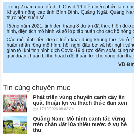
Trong 2 năm qua, dù dịch Covid-19 diễn biến phức tạp, như
Khuyến nông các tỉnh Bình Định, Quảng Ngãi, Quảng Na
thực hiện suôn sẻ.
Riêng năm 2021, tính đến tháng 8 dự án đã thực hiện đượ
hình, diện tích mô hình và số lớp tập huấn cho các hộ nông 
Các mô hình đều được triển khai đúng khung thời vụ ở t
huấn nhân rộng mô hình, hội nghị đầu bờ và hội nghị vùng
gian tới khi tình hình dịch Covid-19 được kiểm soát, cũng 
giai đoạn chuẩn bị thu hoạch để thuận lợi cho nông dân tha
Vũ Đì
Tin cùng chuyên mục
Phát triển vùng chuyên canh cây ăn
quả, thuận lợi và thách thức đan xen
17/10/2023 09:02 AM
Quảng Nam: Mô hình canh tác vừng
trên chân đất lúa thiếu nước ở vụ hè
thu