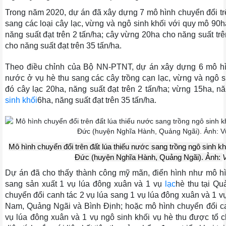
Trong năm 2020, dự án đã xây dựng 7 mô hình chuyển đổi t
sang các loại cây lạc, vừng và ngô sinh khối với quy mô 90h
năng suất đạt trên 2 tấn/ha; cây vừng 20ha cho năng suất trê
cho năng suất đạt trên 35 tấn/ha.
Theo điều chỉnh của Bộ NN-PTNT, dự án xây dựng 6 mô hình
nước ở vụ hè thu sang các cây trồng cạn lạc, vừng và ngô s
đó cây lạc 20ha, năng suất đạt trên 2 tấn/ha; vừng 15ha, nă
sinh khối
6ha, năng suất đạt trên 35 tấn/ha.
Mô hình chuyển đổi trên đất lúa thiếu nước sang trồng ngô sinh kh
Đức (huyện Nghĩa Hành, Quảng Ngãi). Ảnh:
V
Dự án đã cho thấy thành công mỹ mãn, điển hình như mô hì
sang sản xuất 1 vụ lúa đông xuân và 1 vụ
lạc
hè thu tại Q
chuyển đổi canh tác 2 vụ lúa sang 1 vụ lúa đông xuân và 1 vụ
Nam, Quảng Ngãi và Bình Định; hoặc mô hình chuyển đổi ca
vụ lúa đông xuân và 1 vụ ngô sinh khối vụ hè thu được tổ c