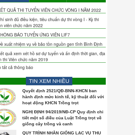
ẾT QUẢ THI TUYỂN VIÊN CHỨC VÒNG I NĂM 2022
hí sinh đủ điều kiện, tiêu chuẩn dự thi vòng I - Kỳ thi
ển viên chức năm 2022
HÔNG BÁO TUYỂN ỨNG VIÊN LIF7
ề xuất nhiệm vụ về bảo tồn nguồn gen tỉnh Bình Định
ết quả xem xét hồ sơ dự tuyển và ấn định thời gian, địa
m thi Viên chức năm 2019
 tất cả thông báo
TIN XEM NHIỀU
Quyết định 2521/QĐ-BNN-KHCN ban
hành định mức kinh tế, kỹ thuật đối với
hoạt động KHCN Trồng trọt
NGHỊ ĐỊNH 94/2019/NĐ-CP Quy định chi
tiết một số điều của Luật Trồng trọt về
giống cây trồng và canh
QUY TRÌNH NHÂN GIỐNG LẠC VỤ THU