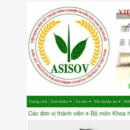
Trang chủ
Giới thiệu
Tin tức
Đề tài/dự án
Kết
Các đơn vị thành viên
Bộ môn Khoa h