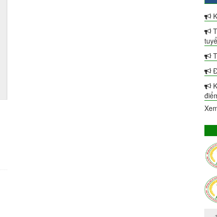
K
T
tuy
T
Đ
K
điể
Xem