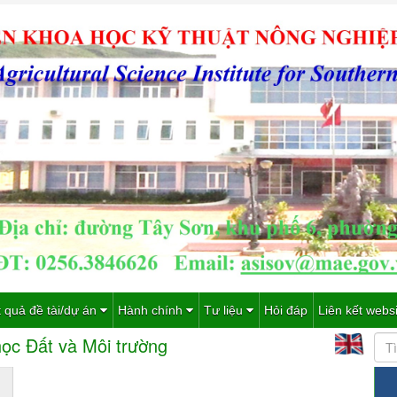
 quả đề tài/dự án
Hành chính
Tư liệu
Hỏi đáp
Liên kết webs
ọc Đất và Môi trường