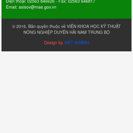
Điện thoại: 02563 846626 - Fax: 02563 646817
Email: asisov@mae.gov.vn
© 2016, Bản quyền thuộc về VIỆN KHOA HỌC KỸ THUẬT
NÔNG NGHIỆP DUYÊN HẢI NAM TRUNG BỘ
Design by
VIET KHANH