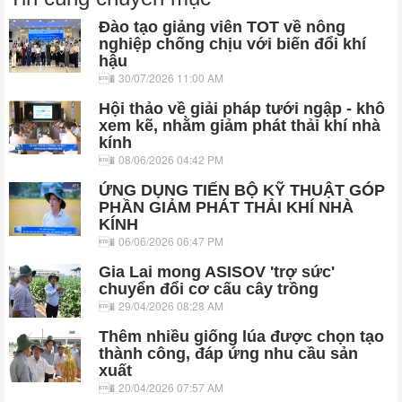
Đào tạo giảng viên TOT về nông
nghiệp chống chịu với biến đổi khí
hậu
30/07/2026 11:00 AM
Hội thảo về giải pháp tưới ngập - khô
xem kẽ, nhằm giảm phát thải khí nhà
kính
08/06/2026 04:42 PM
ỨNG DỤNG TIẾN BỘ KỸ THUẬT GÓP
PHẦN GIẢM PHÁT THẢI KHÍ NHÀ
KÍNH
06/06/2026 06:47 PM
Gia Lai mong ASISOV 'trợ sức'
chuyển đổi cơ cấu cây trồng
29/04/2026 08:28 AM
Thêm nhiều giống lúa được chọn tạo
thành công, đáp ứng nhu cầu sản
xuất
20/04/2026 07:57 AM