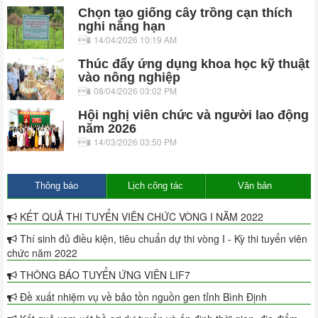
Chọn tạo giống cây trồng cạn thích
nghi nắng hạn
14/04/2026 10:19 AM
Thúc đẩy ứng dụng khoa học kỹ thuật
vào nông nghiệp
08/04/2026 03:02 PM
Hội nghị viên chức và người lao động
năm 2026
14/03/2026 03:50 PM
Thông báo
Lịch công tác
Văn bản
KẾT QUẢ THI TUYỂN VIÊN CHỨC VÒNG I NĂM 2022
Thí sinh đủ điều kiện, tiêu chuẩn dự thi vòng I - Kỳ thi tuyển viên
chức năm 2022
THÔNG BÁO TUYỂN ỨNG VIÊN LIF7
Đề xuất nhiệm vụ về bảo tồn nguồn gen tỉnh Bình Định