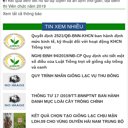
Kết quả xem xét hồ sơ dự tuyển và ấn định thời gian, địa điểm
thi Viên chức năm 2019
Xem tất cả thông báo
TIN XEM NHIỀU
Quyết định 2521/QĐ-BNN-KHCN ban hành định
mức kinh tế, kỹ thuật đối với hoạt động KHCN
Trồng trọt
NGHỊ ĐỊNH 94/2019/NĐ-CP Quy định chi tiết một
số điều của Luật Trồng trọt về giống cây trồng
và canh
QUY TRÌNH NHÂN GIỐNG LẠC VỤ THU ĐÔNG
THÔNG TƯ 17 /2019/TT-BNNPTNT BAN HÀNH
DANH MỤC LOÀI CÂY TRỒNG CHÍNH
KẾT QUẢ CHỌN TẠO GIỐNG LẠC CHỊU MẶN
LDH.09 CHO VÙNG DUYÊN HẢI NAM TRUNG BỘ