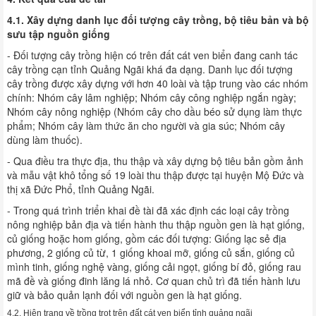
4.1. Xây dựng danh lục đối tượng cây trồng, bộ tiêu bản và bộ
sưu tập nguồn giống
- Đối tượng cây trồng hiện có trên đất cát ven biển đang canh tác
cây trồng cạn tỉnh Quảng Ngãi khá đa dạng. Danh lục đối tượng
cây trồng được xây dựng với hơn 40 loài và tập trung vào các nhóm
chính: Nhóm cây lâm nghiệp; Nhóm cây công nghiệp ngắn ngày;
Nhóm cây nông nghiệp (Nhóm cây cho dầu béo sử dụng làm thực
phẩm; Nhóm cây làm thức ăn cho người và gia súc; Nhóm cây
dùng làm thuốc).
- Qua điều tra thực địa, thu thập và xây dựng bộ tiêu bản gồm ảnh
và mẫu vật khô tổng số 19 loài thu thập được tại huyện Mộ Đức và
thị xã Đức Phổ, tỉnh Quảng Ngãi.
- Trong quá trình triển khai đề tài đã xác định các loại cây trồng
nông nghiệp bản địa và tiến hành thu thập nguồn gen là hạt giống,
củ giống hoặc hom giống, gồm các đối tượng: Giống lạc sẻ địa
phương, 2 giống củ từ, 1 giống khoai mỡ, giống củ sắn, giống củ
mình tinh, giống nghệ vàng, giống cải ngọt, giống bí đỏ, giống rau
mã đề và giống đinh lăng lá nhỏ. Cơ quan chủ trì đã tiến hành lưu
giữ và bảo quản lạnh đối với nguồn gen là hạt giống.
4.2. Hiện trạng về trồng trọt trên đất cát ven biển tỉnh quảng ngãi