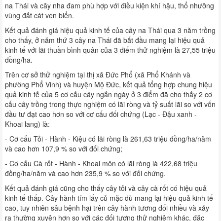
na Thái và cây nha đam phù hợp với điều kiện khí hậu, thổ nhưỡng
vùng đất cát ven biển.
Kết quả đánh giá hiệu quả kinh tế của cây na Thái qua 3 năm trồng
cho thấy, ở năm thứ 3 cây na Thái đã bắt đầu mang lại hiệu quả
kinh tế với lãi thuần bình quân của 3 điểm thử nghiệm là 27,55 triệu
đồng/ha.
Trên cơ sở thử nghiệm tại thị xã Đức Phổ (xã Phổ Khánh và
phường Phổ Vinh) và huyện Mộ Đức, kết quả tổng hợp chung hiệu
quả kinh tế của 5 cơ cấu cây ngắn ngày ở 3 điểm đã cho thấy 2 cơ
cấu cây trồng trong thực nghiệm có lãi ròng và tỷ suất lãi so với vốn
đầu tư đạt cao hơn so với cơ cấu đối chứng (Lạc - Đậu xanh -
Khoai lang) là:
- Cơ cấu Tỏi - Hành - Kiệu có lãi ròng là 261,63 triệu đồng/ha/năm
và cao hơn 107,9 % so với đối chứng;
- Cơ cấu Cà rốt - Hành - Khoai môn có lãi ròng là 422,68 triệu
đồng/ha/năm và cao hơn 235,9 % so với đối chứng.
Kết quả đánh giá cũng cho thấy cây tỏi và cây cà rốt có hiệu quả
kinh tế thấp. Cây hành tím lấy củ mặc dù mang lại hiệu quả kinh tế
cao, tuy nhiên sâu bệnh hại trên cây hành tương đối nhiều và xảy
ra thường xuyên hơn so với các đối tượng thử nghiệm khác, đặc