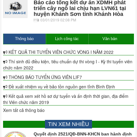
Báo cáo tổng kết dự án XDMH phát
triển cây ngô lai chịu hạn LVN61 tại
huyện Khánh Sơn tỉnh Khánh Hòa
03/01/2019 02:08 PM
Thông báo
Lịch công tác
Văn bản
KẾT QUẢ THI TUYỂN VIÊN CHỨC VÒNG I NĂM 2022
Thí sinh đủ điều kiện, tiêu chuẩn dự thi vòng I - Kỳ thi tuyển viên
chức năm 2022
THÔNG BÁO TUYỂN ỨNG VIÊN LIF7
Đề xuất nhiệm vụ về bảo tồn nguồn gen tỉnh Bình Định
Kết quả xem xét hồ sơ dự tuyển và ấn định thời gian, địa điểm
thi Viên chức năm 2019
Xem tất cả thông báo
TIN XEM NHIỀU
Quyết định 2521/QĐ-BNN-KHCN ban hành định