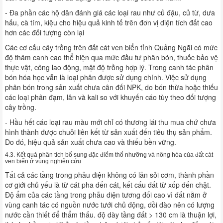
- Đa phần các hộ dân đánh giá các loại rau như củ đậu, củ từ, dưa
hấu, cà tím, kiệu cho hiệu quả kinh tế trên đơn vị diện tích đất cao
hơn các đối tượng còn lại
Các cơ cấu cây trồng trên đất cát ven biển tỉnh Quảng Ngãi có mức
độ thâm canh cao thể hiện qua mức đầu tư phân bón, thuốc bảo vệ
thực vật, công lao động, mật độ trồng hợp lý. Trong canh tác phân
bón hóa học vẫn là loại phân được sử dụng chính. Việc sử dụng
phân bón trong sản xuất chưa cân đối NPK, do bón thừa hoặc thiếu
các loại phân đạm, lân và kali so với khuyến cáo tùy theo đối tượng
cây trồng.
- Hầu hết các loại rau màu mới chỉ có thương lái thu mua chứ chưa
hình thành được chuỗi liên kết từ sản xuất đến tiêu thụ sản phẩm.
Do đó, hiệu quả sản xuất chưa cao và thiếu bền vững.
4.3. Kết quả phân tích bổ sung đặc điểm thổ nhưỡng và nông hóa của đất cát
ven biển ở vùng nghiên cứu
Tất cả các tầng trong phẫu diện không có lẫn sỏi cơm, thành phần
cơ giới chủ yếu là từ cát pha đến cát, kết cấu đất từ xốp đến chặt.
Độ ẩm của các tầng trong phẫu diện tương đối cao vì đất nằm ở
vùng canh tác có nguồn nước tưới chủ động, dồi dào nên có lượng
nước cần thiết để thẩm thấu. độ dày tầng đất > 130 cm là thuận lợi,