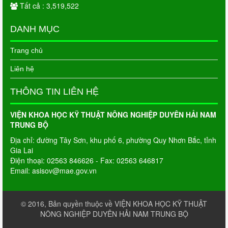
Tất cả : 3,519,522
DANH MỤC
Trang chủ
Liên hệ
THÔNG TIN LIÊN HỆ
VIỆN KHOA HỌC KỸ THUẬT NÔNG NGHIỆP DUYÊN HẢI NAM
TRUNG BỘ
Địa chỉ: đường Tây Sơn, khu phố 6, phường Quy Nhơn Bắc, tỉnh
Gia Lai
Điện thoại: 02563 846626 - Fax: 02563 646817
Email: asisov@mae.gov.vn
© 2016, Bản quyền thuộc về VIỆN KHOA HỌC KỸ THUẬT
NÔNG NGHIỆP DUYÊN HẢI NAM TRUNG BỘ