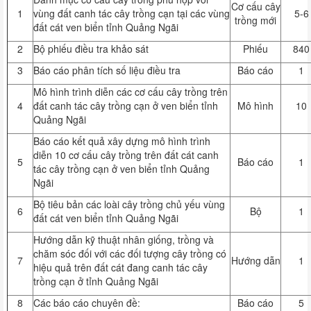
Cơ cấu cây
1
vùng đất canh tác cây trồng cạn tại các vùng
5-6
trồng mới
đất cát ven biển tỉnh Quảng Ngãi
2
Bộ phiếu điều tra khảo sát
Phiếu
840
3
Báo cáo phân tích số liệu điều tra
Báo cáo
1
Mô hình trình diễn các cơ cấu cây trồng trên
4
đất canh tác cây trồng cạn ở ven biển tỉnh
Mô hình
10
Quảng Ngãi
Báo cáo kết quả xây dựng mô hình trình
diễn 10 cơ cấu cây trồng trên đất cát canh
5
Báo cáo
1
tác cây trồng cạn ở ven biển tỉnh Quảng
Ngãi
Bộ tiêu bản các loài cây trồng chủ yếu vùng
6
Bộ
1
đất cát ven biển tỉnh Quảng Ngãi
Hướng dẫn kỹ thuật nhân giống, trồng và
chăm sóc đối với các đối tượng cây trồng có
7
Hướng dẫn
1
hiệu quả trên đất cát đang canh tác cây
trồng cạn ở tỉnh Quảng Ngãi
8
Các báo cáo chuyên đề:
Báo cáo
5