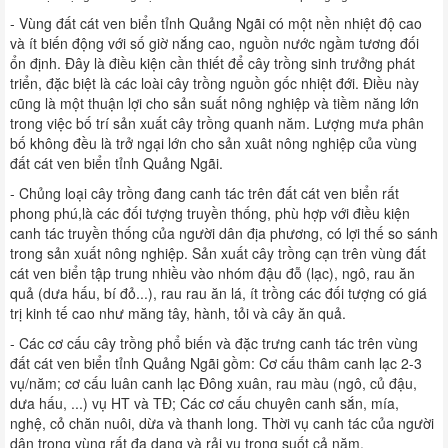
- Vùng đất cát ven biển tỉnh Quảng Ngãi có một nền nhiệt độ cao
và ít biến động với số giờ nắng cao, nguồn nước ngầm tương đối
ổn định. Đây là điều kiện cần thiết để cây trồng sinh trưởng phát
triển, đặc biệt là các loài cây trồng nguồn gốc nhiệt đới. Điều này
cũng là một thuận lợi cho sản suất nông nghiệp và tiềm năng lớn
trong việc bố trí sản xuất cây trồng quanh năm. Lượng mưa phân
bố không đều là trở ngại lớn cho sản xuât nông nghiệp của vùng
đất cát ven biển tỉnh Quảng Ngãi.
- Chủng loại cây trồng đang canh tác trên đất cát ven biển rất
phong phú,là các đối tượng truyền thống, phù hợp với điều kiện
canh tác truyền thống của người dân địa phương, có lợi thế so sánh
trong sản xuất nông nghiệp. Sản xuất cây trồng cạn trên vùng đất
cát ven biển tập trung nhiều vào nhóm đậu đỗ (lạc), ngô, rau ăn
quả (dưa hấu, bí đỏ...), rau rau ăn lá, ít trồng các đối tượng có giá
trị kinh tế cao như măng tây, hành, tỏi và cây ăn quả.
- Các cơ cấu cây trồng phổ biến và đặc trưng canh tác trên vùng
đất cát ven biển tỉnh Quảng Ngãi gồm: Cơ cấu thâm canh lạc 2-3
vụ/năm; cơ cấu luân canh lạc Đông xuân, rau màu (ngô, củ đậu,
dưa hấu, ...) vụ HT và TĐ; Các cơ cấu chuyên canh sắn, mía,
nghệ, cỏ chăn nuôi, dừa và thanh long. Thời vụ canh tác của người
dân trong vùng rất đa dạng và rải vụ trong suốt cả năm.