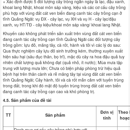
+ Xác định được 5 đối tượng cây trồng ngắn ngày là lạc, đậu xanh,
khoai lang Nhật, khoai môn sáp vàng, kiệu và các cơ cấu cây trồng
phù hợp với vùng đất cát ven biển đang canh tác cây trồng cạn ở
tỉnh Quảng Ngãi: vụ ĐX - cây lạc, vụ XH và vụ H - cây lạc/đậu
xanh, vụ HT/TĐ - cây kiệu/khoai môn sáp vàng/ khoai lang Nhật.
Khuyến cáo không phát triển sản xuất trên vùng đất cát ven biển
đang canh tác cây trồng cạn tỉnh Quảng Ngãi các đối tượng cây
trồng gồm: lựu đỏ, măng tây, cà rốt, hành và tỏi vì các lý do sau:
Qua thực nghiệm cây lựu đỏ sinh trưởng kém, thường xuyên xuất
hiện sâu hại (sâu đục thân, bọ trĩ), mặc dù cây ra hoa đậu quả tuy
nhiên chất lượng quả không đạt (quả nhỏ, ít nước); Mùa mưa tập
trung với lượng mưa lớn; Chưa có biện pháp phòng trừ hiệu quả
bệnh hại trên thân cành và rễ măng tây tại vùng đất cát ven biển
tỉnh Quảng Ngãi; Cây hành, tỏi và cà rốt mẫn cảm với tuyến trùng
trong đất, trong khi đó mật độ tuyến trùng trong đất cát ven biển
đang canh tác cây trồng cạn cao và khó phòng trị.
4.5. Sản phẩm của đề tài
Đơn vị
Theo 
TT
Sản phẩm
tính
hoạc
Danh mục cơ cấu cây trồng phù hợp với