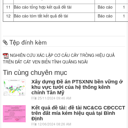
11
Báo cáo tổng hợp kết quả đề tài
Báo cáo
1
12
Báo cáo tóm tắt kết quả đề tài
Báo cáo
1
Tệp đính kèm
NGHIÊN CỨU XÁC LẬP CƠ CẤU CÂY TRỒNG HIỆU QUẢ
TRÊN ĐẤT CÁT VEN BIỂN TỈNH QUẢNG NGÃI
Tin cùng chuyên mục
Xây dựng Đề án PTSXNN bền vững ở
khu vực tưới của hệ thống kênh
chính Tân Mỹ
25/11/2024 09:46 AM
Kết quả đề tài: đề tài NC&CG CĐCCCT
trên đất mía kém hiệu quả tại Bình
Định
12/06/2024 08:26 AM