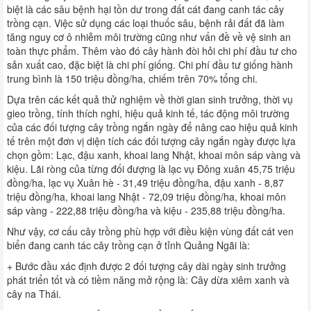
biệt là các sâu bệnh hại tồn dư trong đất cát đang canh tác cây
trồng cạn. Việc sử dụng các loại thuốc sâu, bệnh rải đất đã làm
tăng nguy cơ ô nhiễm môi trường cũng như vấn đề về vệ sinh an
toàn thực phẩm. Thêm vào đó cây hành đòi hỏi chi phí đầu tư cho
sản xuất cao, đặc biệt là chi phí giống. Chi phí đầu tư giống hành
trung bình là 150 triệu đồng/ha, chiếm trên 70% tổng chi.
Dựa trên các kết quả thử nghiệm về thời gian sinh trưởng, thời vụ
gieo trồng, tính thích nghi, hiệu quả kinh tế, tác động môi trường
của các đối tượng cây trồng ngắn ngày để nâng cao hiệu quả kinh
tế trên một đơn vị diện tích các đối tượng cây ngắn ngày được lựa
chọn gồm: Lạc, đậu xanh, khoai lang Nhật, khoai môn sáp vàng và
kiệu. Lãi ròng của từng đối đượng là lạc vụ Đông xuân 45,75 triệu
đồng/ha, lạc vụ Xuân hè - 31,49 triệu đồng/ha, đậu xanh - 8,87
triệu đồng/ha, khoai lang Nhật - 72,09 triệu đồng/ha, khoai môn
sáp vàng - 222,88 triệu đồng/ha và kiệu - 235,88 triệu đồng/ha.
Như vậy, cơ cấu cây trồng phù hợp với điều kiện vùng đất cát ven
biển đang canh tác cây trồng cạn ở tỉnh Quảng Ngãi là:
+ Bước đầu xác định được 2 đối tượng cây dài ngày sinh trưởng
phát triển tốt và có tiềm năng mở rộng là: Cây dừa xiêm xanh và
cây na Thái.