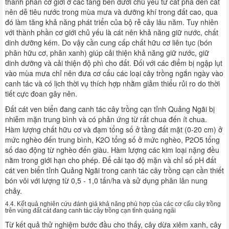
thành phần cơ giới ở các tầng bên dưới chủ yếu từ cát pha đến cát
nên dễ tiêu nước trong mùa mưa và dưỡng khí trong đất cao, qua
đó làm tăng khả năng phát triển của bộ rễ cây lâu năm. Tuy nhiên
với thành phần cơ giới chủ yếu là cát nên khả năng giữ nước, chất
dinh dưỡng kém. Do vậy cần cung cấp chất hữu cơ liên tục (bón
phân hữu cơ, phân xanh) giúp cải thiện khả năng giữ nước, giữ
dinh dưỡng và cải thiện độ phì cho đất. Đối với các điểm bị ngập lụt
vào mùa mưa chỉ nên đưa cơ cấu các loại cây trồng ngắn ngày vào
canh tác và có lịch thời vụ thích hợp nhằm giảm thiểu rủi ro do thời
tiết cực đoan gây nên.
Đất cát ven biển đang canh tác cây trồng cạn tỉnh Quảng Ngãi bị
nhiễm mặn trung bình và có phản ứng từ rất chua đến ít chua.
Hàm lượng chất hữu cơ và đạm tổng số ở tầng đất mặt (0-20 cm) ở
mức nghèo đến trung bình, K2O tổng số ở mức nghèo, P2O5 tổng
số dao động từ nghèo đến giàu. Hàm lượng các kim loại nặng đều
nằm trong giới hạn cho phép. Để cải tạo độ mặn và chỉ số pH đất
cát ven biển tỉnh Quảng Ngãi trong canh tác cây trồng cạn cần thiết
bón vôi với lượng từ 0,5 - 1,0 tấn/ha và sử dụng phân lân nung
chảy.
4.4. Kết quả nghiên cứu đánh giá khả năng phù hợp của các cơ cấu cây trồng
trên vùng đất cát đang canh tác cây trồng cạn tỉnh quảng ngãi
Từ kết quả thử nghiệm bước đầu cho thấy, cây dừa xiêm xanh, cây