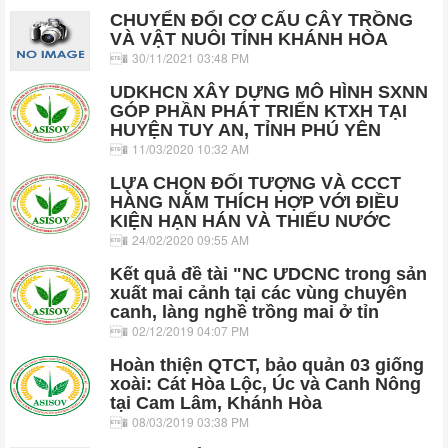
CHUYỂN ĐỔI CƠ CẤU CÂY TRỒNG
VÀ VẬT NUÔI TỈNH KHÁNH HÒA
30/11/2021 03:48 PM
UDKHCN XÂY DỰNG MÔ HÌNH SXNN
GÓP PHẦN PHÁT TRIỂN KTXH TẠI
HUYỆN TUY AN, TỈNH PHÚ YÊN
11/03/2020 10:32 AM
LỰA CHỌN ĐỐI TƯỢNG VÀ CCCT
HÀNG NĂM THÍCH HỢP VỚI ĐIỀU
KIỆN HẠN HÁN VÀ THIẾU NƯỚC
24/02/2020 09:55 AM
Kết quả đề tài "NC ƯDCNC trong sản
xuất mai cảnh tại các vùng chuyên
canh, làng nghề trồng mai ở tỉn
02/12/2019 04:07 PM
Hoàn thiện QTCT, bảo quản 03 giống
xoài: Cát Hòa Lộc, Úc và Canh Nông
tại Cam Lâm, Khánh Hòa
08/03/2019 03:38 PM