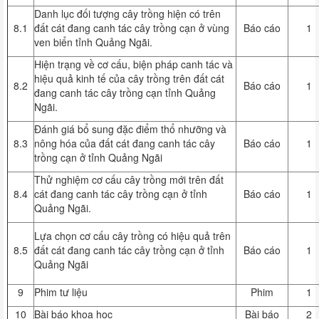
Danh lục đối tượng cây trồng hiện có trên
8.1
đất cát đang canh tác cây trồng cạn ở vùng
Báo cáo
1
ven biển tỉnh Quảng Ngãi.
Hiện trạng về cơ cấu, biện pháp canh tác và
hiệu quả kinh tế của cây trồng trên đất cát
8.2
Báo cáo
1
đang canh tác cây trồng cạn tỉnh Quảng
Ngãi.
Đánh giá bổ sung đặc điểm thổ nhưỡng và
8.3
nông hóa của đất cát đang canh tác cây
Báo cáo
1
trồng cạn ở tỉnh Quảng Ngãi
Thử nghiệm cơ cấu cây trồng mới trên đất
8.4
cát đang canh tác cây trồng cạn ở tỉnh
Báo cáo
1
Quảng Ngãi.
Lựa chọn cơ cấu cây trồng có hiệu quả trên
8.5
đất cát đang canh tác cây trồng cạn ở tỉnh
Báo cáo
1
Quảng Ngãi
9
Phim tư liệu
Phim
1
10
Bài báo khoa học
Bài báo
2