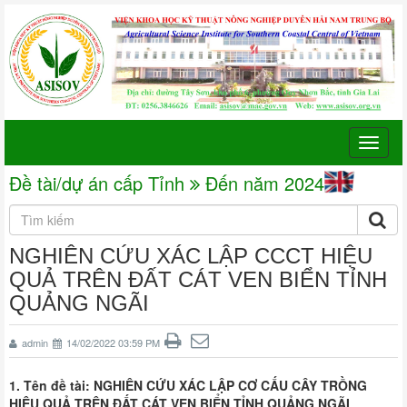
Toggle
naviga
Đề tài/dự án cấp Tỉnh
Đến năm 2024
NGHIÊN CỨU XÁC LẬP CCCT HIỆU
QUẢ TRÊN ĐẤT CÁT VEN BIỂN TỈNH
QUẢNG NGÃI
admin
14/02/2022 03:59 PM
1. Tên đề tài:
NGHIÊN CỨU XÁC LẬP CƠ CẤU CÂY TRỒNG
HIỆU QUẢ TRÊN ĐẤT CÁT VEN BIỂN TỈNH QUẢNG NGÃI