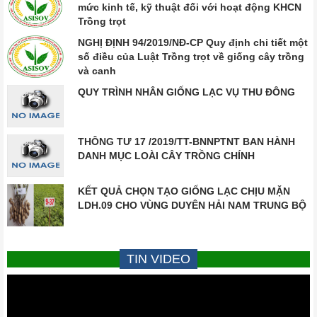
mức kinh tế, kỹ thuật đối với hoạt động KHCN
Trồng trọt
NGHỊ ĐỊNH 94/2019/NĐ-CP Quy định chi tiết một
số điều của Luật Trồng trọt về giống cây trồng
và canh
QUY TRÌNH NHÂN GIỐNG LẠC VỤ THU ĐÔNG
THÔNG TƯ 17 /2019/TT-BNNPTNT BAN HÀNH
DANH MỤC LOÀI CÂY TRỒNG CHÍNH
KẾT QUẢ CHỌN TẠO GIỐNG LẠC CHỊU MẶN
LDH.09 CHO VÙNG DUYÊN HẢI NAM TRUNG BỘ
TIN VIDEO