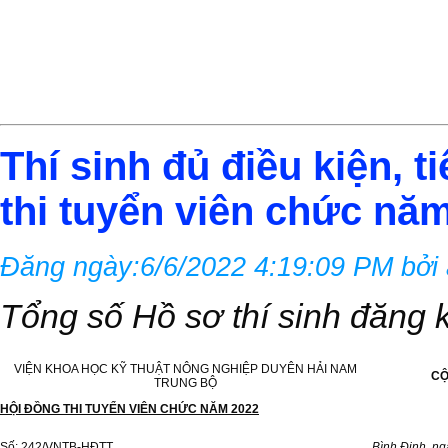
Thí sinh đủ điều kiện, t
thi tuyển viên chức nă
Đăng ngày:6/6/2022 4:19:09 PM bởi
Tổng số Hồ sơ thí sinh đăng k
VIỆN KHOA HỌC KỸ THUẬT NÔNG NGHIỆP DUYÊN HẢI NAM
CỘ
TRUNG BỘ
HỘI ĐỒNG THI TUYỂN VIÊN CHỨC NĂM 2022
Số: 242/VNTB-HĐTT
Bình Định, n