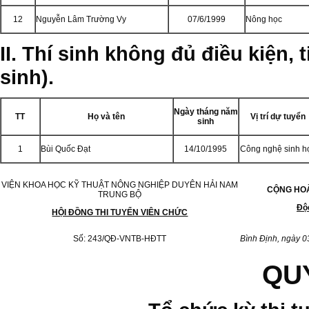
12
Nguyễn Lâm Trường Vy
07/6/1999
Nông học
II. Thí sinh không đủ điều kiện, 
sinh).
Ngày tháng năm
TT
Họ và tên
Vị trí dự tuyển
sinh
1
Bùi Quốc Đạt
14/10/1995
Công nghệ sinh h
VIỆN KHOA HỌC KỸ THUẬT NÔNG NGHIỆP DUYÊN HẢI NAM
CỘNG HOÀ
TRUNG BỘ
Độc
HỘI ĐỒNG THI TUYỂN VIÊN CHỨC
Số: 243/QĐ-VNTB-HĐTT
Bình Định, ngày 
QU