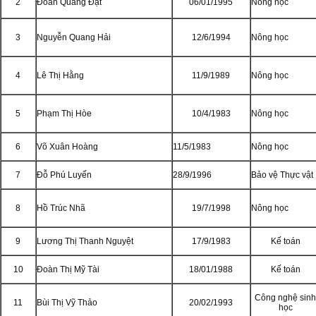
2
Đoàn Quang Đạt
06/01/1995
Nông học
3
Nguyễn Quang Hải
12/6/1994
Nông học
4
Lê Thị Hằng
11/9/1989
Nông học
5
Phạm Thị Hòe
10/4/1983
Nông học
6
Võ Xuân Hoàng
11/5/1983
Nông học
7
Đỗ Phú Luyến
28/9/1996
Bảo vệ Thực vật
8
Hồ Trúc Nhã
19/7/1998
Nông học
9
Lương Thị Thanh Nguyệt
17/9/1983
Kế toán
10
Đoàn Thị Mỹ Tài
18/01/1988
Kế toán
Công nghệ sin
11
Bùi Thị Vỹ Thảo
20/02/1993
học